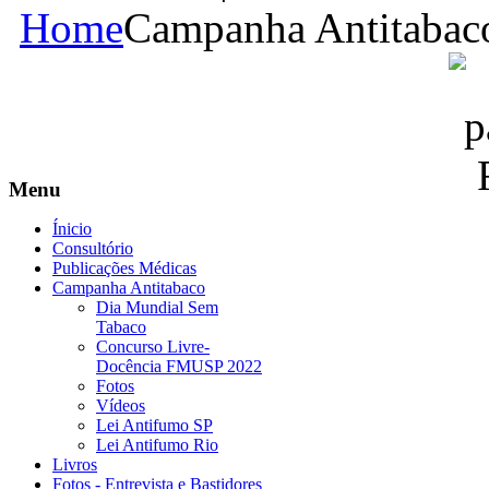
Home
Campanha Antitabac
Menu
Ínicio
Consultório
Publicações Médicas
Campanha Antitabaco
Dia Mundial Sem
Tabaco
Concurso Livre-
Docência FMUSP 2022
Fotos
Vídeos
Lei Antifumo SP
Lei Antifumo Rio
Livros
Fotos - Entrevista e Bastidores